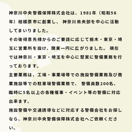
実績紹介
2025.12.01
神奈川中央警備保障株式会社は、1981年（昭和56
新規・催事等に伴う警備業務（令和150件目）ド
年）相模原市に創業し、
神奈川県央部を中心に活動
ラッグストア
してまいりました。
その後得意先様からのご要請に応じて栃木・東京・埼
実績紹介
2025.11.26
玉に営業所を設け、関東一円に広がりました。
現在
新規・催事等に伴う警備業務（令和149件目）動
では神奈川・東京・埼玉を中心に堅実に警備業務を行
物病院
っております。
主要業務は、工場・事業場等での施設警備業務及び商
当社からのお知らせ
2025.10.29
業施設等での駐車場警備業務で、
警備員数200名、
臨時に5名以上の各種催事・イベント等の警備に対応
取引銀行様によるデジタル口座説明会
出来ます。
施設警備や交通誘導などに対応する警備会社をお探し
実績紹介
2025.10.21
なら、神奈川中央警備保障株式会社へご依頼くださ
新規・催事等に伴う警備業務（令和148件目）食
い。
品スーパー