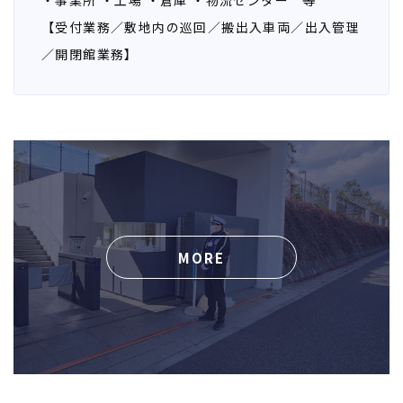
・事業所
・工場
・倉庫
・物流センター 等
【受付業務／敷地内の巡回／搬出入車両／出入管理
／開閉館業務】
MORE