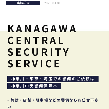
実績紹介
2026.04.01
新規・催事等に伴う警備業務（令和152件目）さ
くら祭り
KANAGAWA
当社からのお知らせ
2026.02.24
CENTRAL
創立４５周年 食事会
SECURITY
SERVICE
実績紹介
2026.01.07
初詣に伴う警備業務
神奈川・東京・埼玉での警備のご依頼は
神奈川中央警備保障へ
当社からのお知らせ
2026.01.01
謹んで新年のご挨拶を申し上げます
- 施設・店舗・駐車場などの警備ならお任せ下さ
い